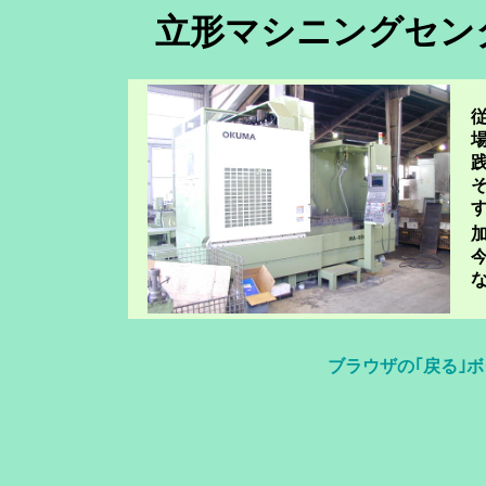
立形マシニングセンター
そ
す
ブラウザの｢戻る｣